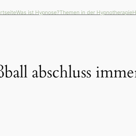
rtseite
Was ist Hypnose?
Themen in der Hypnotherapie
H
ßball abschluss immer