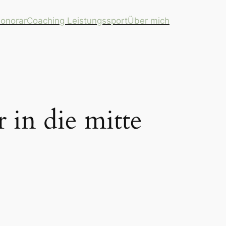
onorar
Coaching Leistungssport
Über mich
 in die mitte